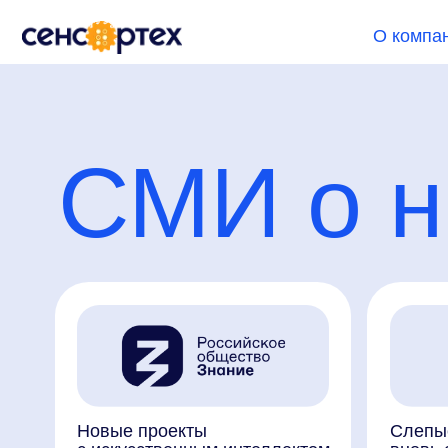
О компании
СМИ о на
Новые проекты
Слепые и гл
с искусственным интеллектом
вновь смогут
слышать