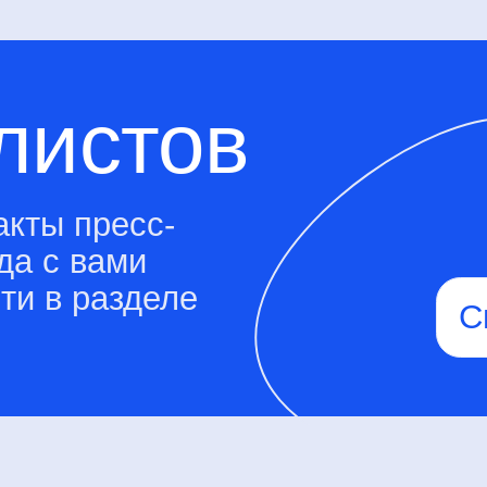
ый округ
мещ./ком./р.м.
ая наб., д. 2,