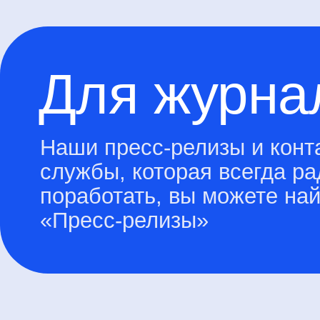
+7 499 550 01 86
info@sensor-tech.ru
ООО «Сенсор-Тех»: г.Москва, вн.тер.г. муниципальн
Можайский, ИЦ Сколково, ул Нобеля, д. 7, этаж 4, по
v/68/8
АНО «Лаборатория «Сенсор-Тех»: г. Москва, Павелецк
стр. 3