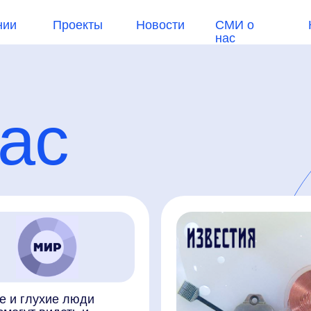
Проекты
Новости
СМИ о
Контакты
нас
с
ухие люди
 видеть и