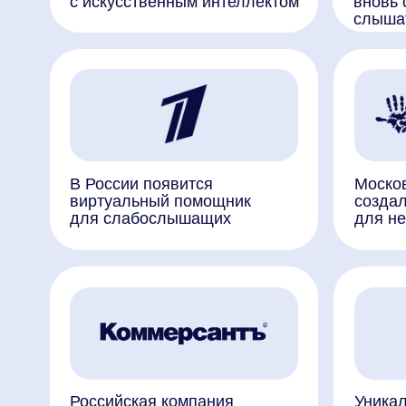
В России появится
Московские 
виртуальный помощник
создали инн
для слабослышащих
для незрячи
Российская компания
Уникальная 
работает над имплантами
разработка 
для восстановления слуха
слепым людя
и коррекции болезней мозга
видеть