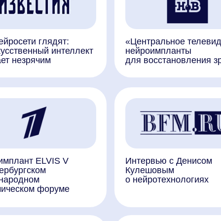
т ELVIS V
Интервью с Денисом
гском
Кулешовым
ном
о нейротехнологиях
ом форуме
ученые вставили
Нейроимплант Сколково
йроимплант
вернет зрение ослепшим