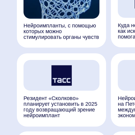
Резидент «Сколково»
Нейроимплан
планирует установить в 2025
на Петербур
году возвращающий зрение
международ
нейроимплант
экономическ
«СТРАНА СПОРТИВНАЯ».
Российские 
СПЕЦИАЛЬНЫЙ РЕПОРТАЖ
обезьяне не