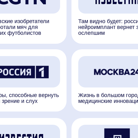
особные вернуть
Жизнь в большом городе»:
е и слух
медицинские инновации
ти глядят:
«Центральное телевидение»:
енный интеллект
нейроимпланты
зрячим
для восстановления зрения