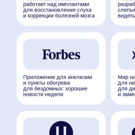
Приложение для инклюзии
Мир на ощуп
и пункты обогрева
для незрячи
для бездомных: хорошие
для диалогов
новости недели
и заменители
Homo technicus: какое
Московские 
будущее ждет российские
разработали
технологии
незрячих фу