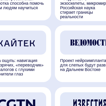
ь: навигация
Проект нейроимпланта
х, «переводчик»
для слепых будут развивать
 с глухими
на Дальнем Востоке
 глаз
изобретатели
Там видно будет: российский
 мяч для
нейроимплант вернет зрение
тболистов
ослепшим