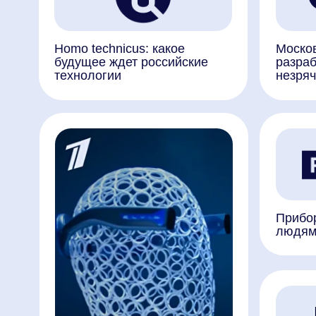
Приборы, сп
людям зрени
Куда нейросе
Нейроимпланты, с помощью
как искусств
которых можно
помогает не
стимулировать органы чувств