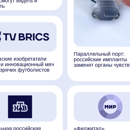
Параллельный порт:
изобретатели
российские импланты
овационный мяч
заменят органы чувств
х футболистов
российская
«Фиджитал»,
способна помочь
экзоскелеты, микромир.
м научиться
Российская наука
стирает границы
реальности