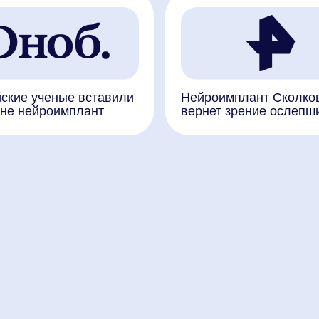
истов
 пресс-
с вами
в разделе
Связатьс