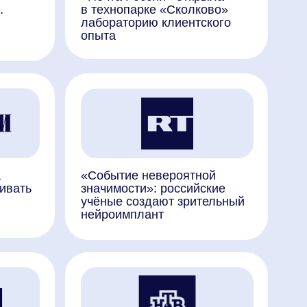
«Событие невероятной
значимости»: российские
учёные создают зрительный
нейроимплант
Нейрохирурги в Сочи
вживили обезьяне в мозг чип
для восстановления зрения