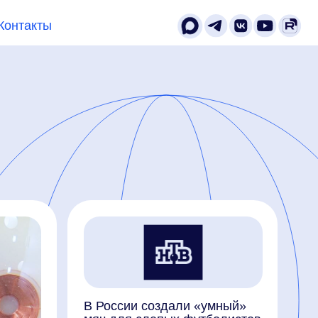
В России создали «умный»
мяч для слепых футболистов