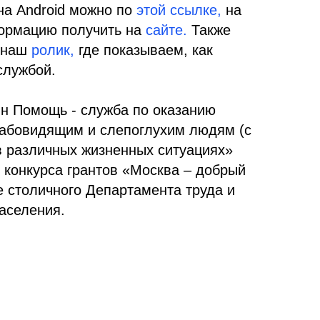
на Android можно по
этой
ссылке,
на
ормацию получить на
сайте.
Также
ь наш
ролик,
где показываем, как
службой.
н Помощь - служба по оказанию
абовидящим и слепоглухим людям (с
в различных жизненных ситуациях»
 конкурса грантов «Москва – добрый
е столичного Департамента труда и
аселения.