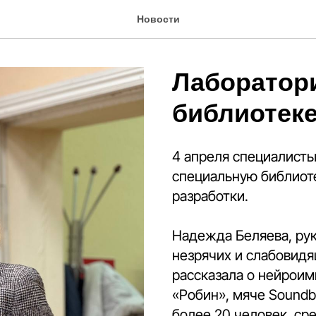
Новости
Лаборатор
библиотек
4 апреля специалисты
специальную библиоте
разработки.
Надежда Беляева, рук
незрячих и слабовидя
рассказала о нейроим
«Робин», мяче Soundb
более 20 человек, ср