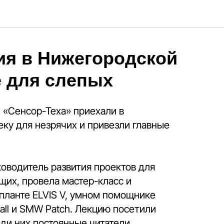
ия в Нижегородской
е для слепых
 «Сенсор-Теха» приехали в
ку для незрячих и привезли главные
оводитель развития проектов для
щих, провела мастер-класс и
планте ELVIS V, умном помощнике
all и SMW Patch. Лекцию посетили
еди них постоянные читатели